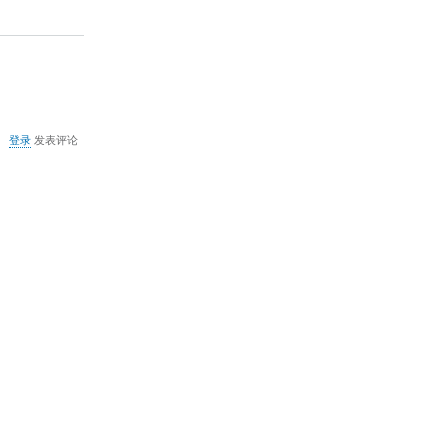
器
註
冊
表
值
執
行
系
統
关
登录
发表评论
組
于
態
MSN2009
檢
软
查
件
失
0x80072ee6
敗
错
误
解
决