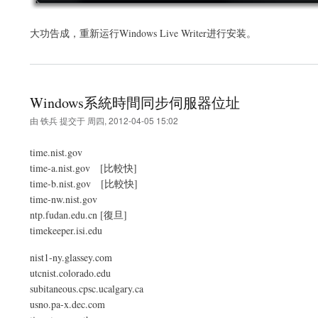
大功告成，重新运行Windows Live Writer进行安装。
Windows系統時間同步伺服器位址
由
铁兵
提交于
周四, 2012-04-05 15:02
time.nist.gov
time-a.nist.gov [比較快]
time-b.nist.gov [比較快]
time-nw.nist.gov
ntp.fudan.edu.cn [復旦]
timekeeper.isi.edu
nist1-ny.glassey.com
utcnist.colorado.edu
subitaneous.cpsc.ucalgary.ca
usno.pa-x.dec.com