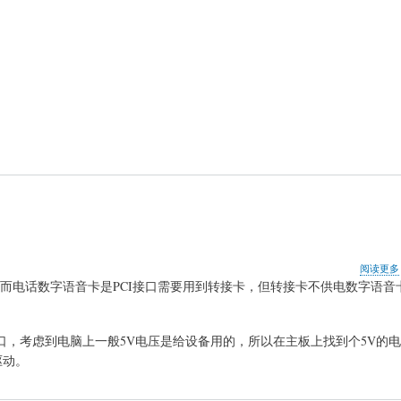
阅读更多
接口，而电话数字语音卡是PCI接口需要用到转接卡，但转接卡不供电数字语
口，考虑到电脑上一般5V电压是给设备用的，所以在主板上找到个5V的
驱动。