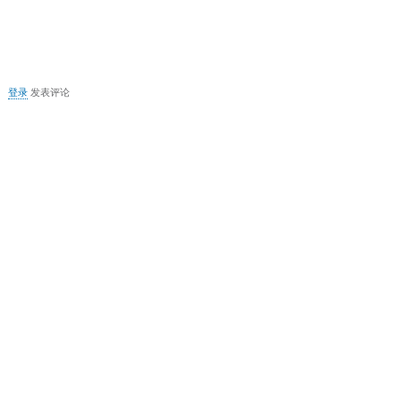
供
电
关
登录
发表评论
于
MSN2011
卸
载
后
无
法
安
装
MSN2009
解
决
方
法