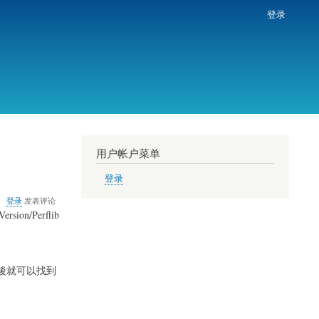
登录
用户帐户菜单
登录
关
登录
发表评论
于
on/Perflib
對
效
能
監
最後就可以找到
視
器
計
數