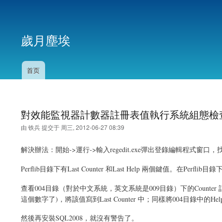
用
户
歲月塵埃
帐
户
菜
首页
主
单
导
航
對效能監視器計數器註冊表值執行系統組態檢
由
铁兵
提交于
周三, 2012-06-27 08:39
解決辦法：開始->運行->輸入regedit.exe彈出登錄編輯程式窗口，找到HKEY_LOC
Perflib目錄下有Last Counter 和Last Help 兩個鍵值。在Perf
查看004目錄（對於中文系統，英文系統是009目錄）下的Counter
這個數字了)，將該值寫到Last Counter 中；同樣將004目錄中的Hel
然後再安裝SQL2008，就沒有警告了。