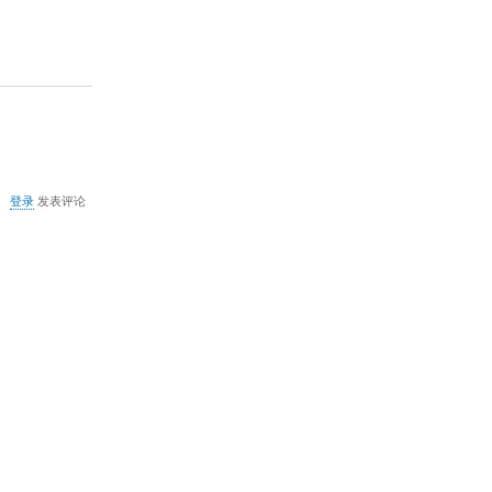
关
登录
发表评论
于
默
认
的
PROSILVER
风
格
如
何
改
变
页
面
宽
度？