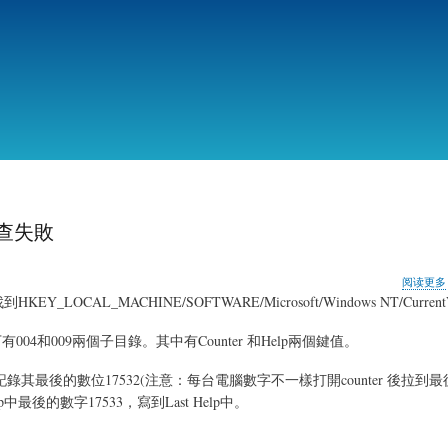
跳
转
到
主
要
内
容
查失敗
阅读更多
AL_MACHINE/SOFTWARE/Microsoft/Windows NT/CurrentVersi
lib目錄下有004和009兩個子目錄。其中有Counter 和Help兩個鍵值。
 記錄其最後的數位17532(注意：每台電腦數字不一樣打開counter 後拉到
p中最後的數字17533，寫到Last Help中。