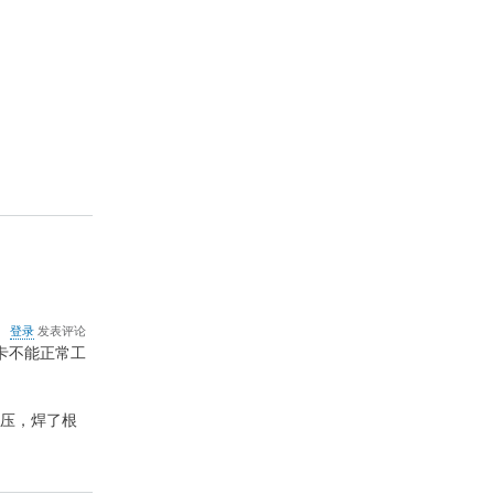
关
登录
发表评论
于
音卡不能正常工
PCI-
E
转
电压，焊了根
PC
转
接
卡