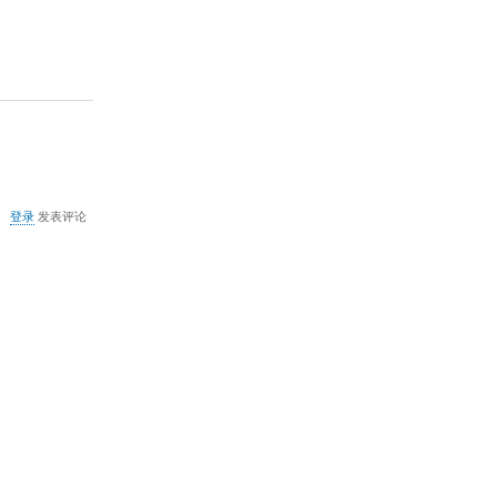
关
登录
发表评论
于
Windows
系
統
時
間
同
步
伺
服
器
位
址