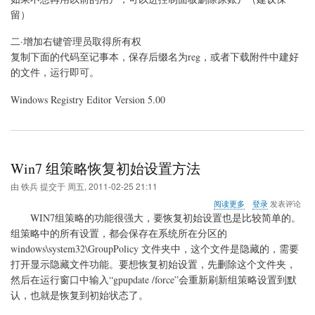
留）
二·增加右键管理员取得所有权
复制下面的代码至记事本，保存后缀名为reg，或者下载附件中建好
的文件，运行即可。
Windows Registry Editor Version 5.00
Win7 组策略恢复初始设置方法
由
铁兵
提交于
周五, 2011-02-25 21:11
关
阅读更多
登录
发表评论
于
WIN7组策略的功能很强大，要恢复初始设置也是比较简单的。
Win7
组策略中的所有设置，都会保存在系统所在分区的
组
windows\system32\GroupPolicy 文件夹中，这个文件是隐藏的，需要
策
略
打开显示隐藏文件功能。要想恢复初始设置，先删除这个文件夹，
恢
然后在运行窗口中输入“gpupdate /force”会重新刷新组策略设置到默
复
认，也就是恢复到初始状态了。
初
始