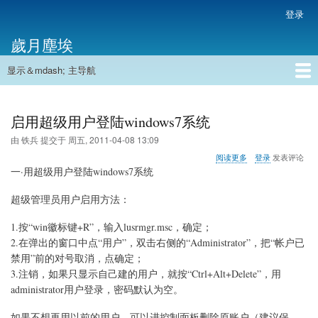
跳
登录
用
转
户
歲月塵埃
到
帐
主
户
显示＆mdash; 主导航
要
主
菜
内
导
容
首页
单
航
启用超级用户登陆windows7系统
由
铁兵
提交于
周五, 2011-04-08 13:09
关
阅读更多
登录
发表评论
于
一·用超级用户登陆windows7系统
启
用
超级管理员用户启用方法：
超
级
1.按“win徽标键+R”，输入lusrmgr.msc，确定；
用
户
2.在弹出的窗口中点“用户”，双击右侧的“Administrator”，把“帐户已
登
禁用”前的对号取消，点确定；
陆
3.注销，如果只显示自己建的用户，就按“Ctrl+Alt+Delete”，用
windows7
administrator用户登录，密码默认为空。
系
统
如果不想再用以前的用户，可以进控制面板删除原账户（建议保