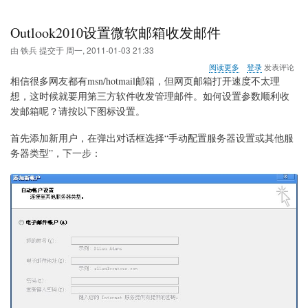
Outlook2010设置微软邮箱收发邮件
由
铁兵
提交于
周一, 2011-01-03 21:33
关
阅读更多
登录
发表评论
于
相信很多网友都有msn/hotmail邮箱，但网页邮箱打开速度不太理
Outlook2010
想，这时候就要用第三方软件收发管理邮件。如何设置参数顺利收
设
发邮箱呢？请按以下图标设置。
置
微
软
首先添加新用户，在弹出对话框选择“手动配置服务器设置或其他服
邮
务器类型”，下一步：
箱
收
发
邮
件