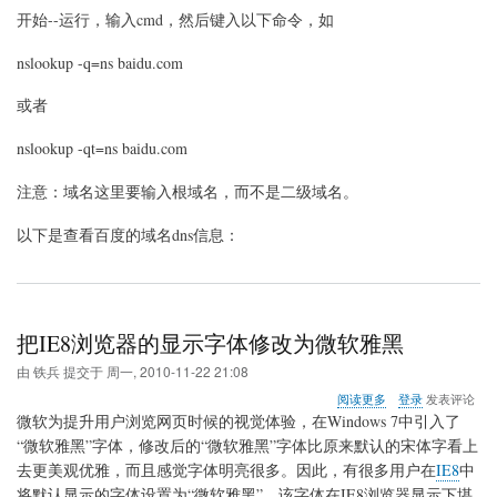
看
开始--运行，输入cmd，然后键入以下命令，如
域
名
nslookup -q=ns baidu.com
dns
的
命
或者
令
nslookup -qt=ns baidu.com
注意：域名这里要输入根域名，而不是二级域名。
以下是查看百度的域名dns信息：
把IE8浏览器的显示字体修改为微软雅黑
由
铁兵
提交于
周一, 2010-11-22 21:08
关
阅读更多
登录
发表评论
于
微软为提升用户浏览网页时候的视觉体验，在Windows 7中引入了
把
“微软雅黑”字体，修改后的“微软雅黑”字体比原来默认的宋体字看上
IE8
去更美观优雅，而且感觉字体明亮很多。因此，有很多用户在
IE8
中
浏
览
将默认显示的字体设置为“微软雅黑”。该字体在IE8浏览器显示下堪