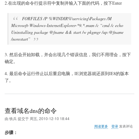
制
2.在出现的命令行提示符中复制并输入下面的代码，按下Enter
卸
载
FORFILES /P %WINDIR%\servicing\Packages /M
IE9
浏
Microsoft-Windows-InternetExplorer-*9.*.mum /c “cmd /c echo
览
Uninstalling package @fname && start /w pkgmgr /up:@fname
器
/norestart”
的
方
法
3. 然后会开始卸载，并会出现几个错误信息，我们不用理会，按下
确定。
4. 最后命令运行停止以后重启电脑，IE浏览器就还原到IE8的版本
了。
查看域名dns的命令
由
铁兵
提交于
周五, 2010-12-10 18:44
关
阅读更多
登录
发表评论
于
步骤
：
查