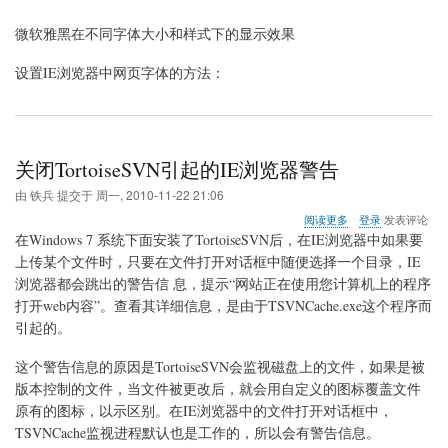
微软雅黑在不同字体大小和样式下的显示效果
设置IE浏览器中网页字体的方法：
关闭TortoiseSVN引起的IE浏览器警告
由
铁兵
提交于
周一, 2010-11-22 21:06
关
阅读更多
登录
发表评论
于
在Windows 7 系统下面安装了TortoiseSVN后，在IE浏览器中如果要
关
上传某个文件时，只要在文件打开对话框中随便选择一个目录，IE
闭
浏览器都会跳出的警告信 息，提示“网站正在使用您计算机上的程序
TortoiseSVN
引
打开web内容”。查看其详细信息，是由于TSVNCache.exe这个程序而
起
引起的。
的
IE
这个警告信息的原因是TortoiseSVN会监视磁盘上的文件，如果是被
浏
版本控制的文件，当文件被更改后，就会用自定义的图标覆盖文件
览
器
原有的图标，以示区别。在IE浏览器中的文件打开对话框中，
警
TSVNCache监视进程默认也是工作的，所以会有警告信息。
告