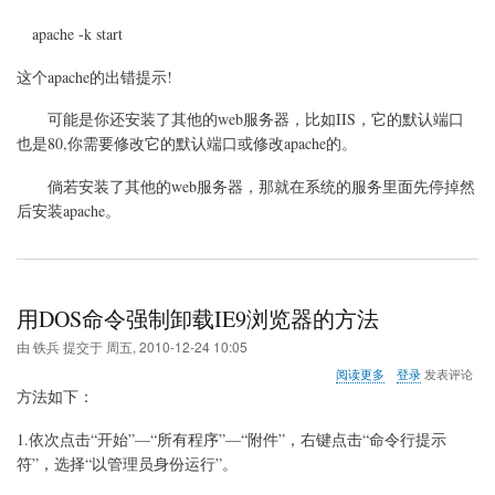
apache -k start
这个apache的出错提示!
可能是你还安装了其他的web服务器，比如IIS，它的默认端口
也是80,你需要修改它的默认端口或修改apache的。
倘若安装了其他的web服务器，那就在系统的服务里面先停掉然
后安装apache。
用DOS命令强制卸载IE9浏览器的方法
由
铁兵
提交于
周五, 2010-12-24 10:05
关
阅读更多
登录
发表评论
于
方法如下：
用
DOS
1.依次点击“开始”—“所有程序”—“附件”，右键点击“命令行提示
命
符”，选择“以管理员身份运行”。
令
强