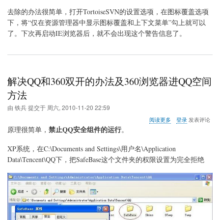
去除的办法很简单，打开TortoiseSVN的设置选项，在图标覆盖选项
下，将“仅在资源管理器中显示图标覆盖和上下文菜单”勾上就可以
了。下次再启动IE浏览器后，就不会出现这个警告信息了。
解决QQ和360双开的办法及360浏览器进QQ空间
方法
由
铁兵
提交于
周六, 2010-11-20 22:59
关
阅读更多
登录
发表评论
于
禁止QQ安全组件的运行
原理很简单，
。
解
决
XP系统，在C:\Documents and Settings\用户名\Application
QQ
Data\Tencent\QQ下，把SafeBase这个文件夹的权限设置为完全拒绝
和
360
双
开
的
办
法
及