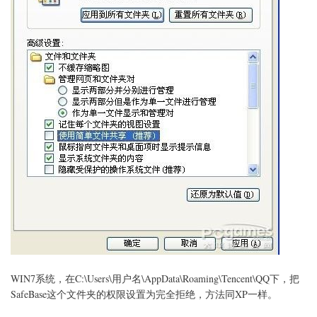
WIN7系统，在C:\Users\用户名\AppData\Roaming\Tencent\QQ下，把
SafeBase这个文件夹的权限设置为完全拒绝，方法同XP一样。