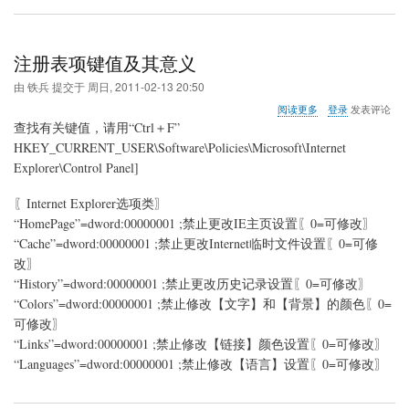
设
置
方
法
注册表项键值及其意义
由
铁兵
提交于
周日, 2011-02-13 20:50
关
阅读更多
登录
发表评论
于
查找有关键值，请用“Ctrl＋F”
注
HKEY_CURRENT_USER\Software\Policies\Microsoft\Internet
册
Explorer\Control Panel]
表
项
键
〖Internet Explorer选项类〗
值
“HomePage”=dword:00000001 ;禁止更改IE主页设置〖0=可修改〗
及
“Cache”=dword:00000001 ;禁止更改Internet临时文件设置〖0=可修
其
改〗
意
义
“History”=dword:00000001 ;禁止更改历史记录设置〖0=可修改〗
“Colors”=dword:00000001 ;禁止修改【文字】和【背景】的颜色〖0=
可修改〗
“Links”=dword:00000001 ;禁止修改【链接】颜色设置〖0=可修改〗
“Languages”=dword:00000001 ;禁止修改【语言】设置〖0=可修改〗