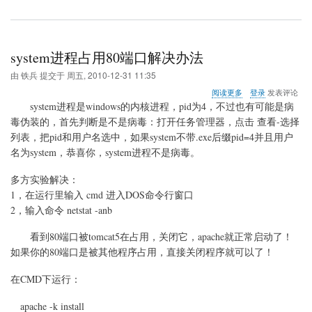
system进程占用80端口解决办法
由
铁兵
提交于
周五, 2010-12-31 11:35
关
阅读更多
登录
发表评论
于
system进程是windows的内核进程，pid为4，不过也有可能是病
system
毒伪装的，首先判断是不是病毒：打开任务管理器，点击 查看-选择
进
列表，把pid和用户名选中，如果system不带.exe后缀pid=4并且用户
程
占
名为system，恭喜你，system进程不是病毒。
用
80
多方实验解决：
端
1，在运行里输入 cmd 进入DOS命令行窗口
口
2，输入命令 netstat -anb
解
决
办
看到80端口被tomcat5在占用，关闭它，apache就正常启动了！
法
如果你的80端口是被其他程序占用，直接关闭程序就可以了！
在CMD下运行：
apache -k install