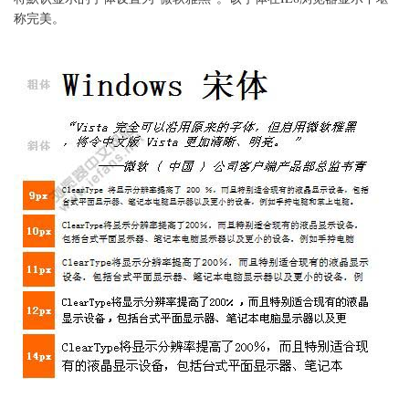
器
称完美。
的
显
示
字
体
修
改
为
微
软
雅
黑