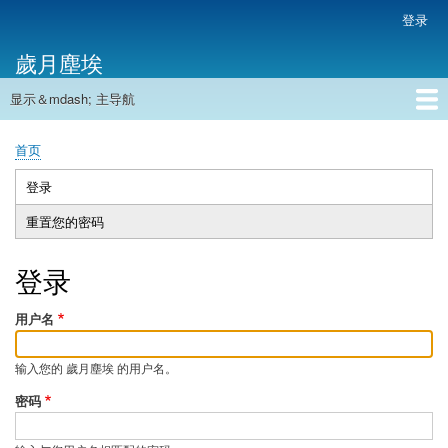
跳
登录
用
转
户
歲月塵埃
到
帐
主
户
显示＆mdash; 主导航
要
主
菜
内
导
容
首页
单
首页
航
面
包
登录
（活
主
屑
动
重置您的密码
标
标
签
签）
登录
用户名
输入您的 歲月塵埃 的用户名。
密码