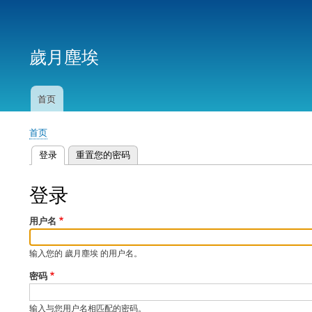
用
户
歲月塵埃
帐
户
菜
首页
主
单
导
首页
航
面
登录
（活动标签）
重置您的密码
包
主
屑
标
登录
签
用户名
输入您的 歲月塵埃 的用户名。
密码
输入与您用户名相匹配的密码。