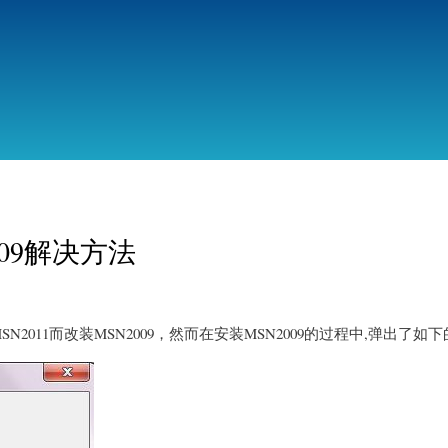
跳
转
到
主
要
内
容
009解决方法
卸载MSN2011而改装MSN2009，然而在安装MSN2009的过程中,弹出了