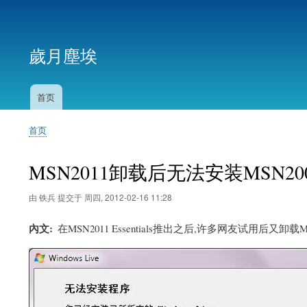
用
户
歲月塵埃
帐
户
菜
首页
主
单
导
首页
航
面
包
MSN2011卸载后无法安装MSN2
屑
由
铁兵
提交于
周四, 2012-02-16 11:28
內文
在MSN2011 Essentials推出之后,许多网友试用后又