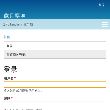
跳
登录
用
转
户
歲月塵埃
到
帐
主
户
显示＆mdash; 主导航
要
主
菜
内
导
容
首页
单
首页
航
面
包
登录
（活
主
屑
动
重置您的密码
标
标
签
签）
登录
用户名
输入您的 歲月塵埃 的用户名。
密码