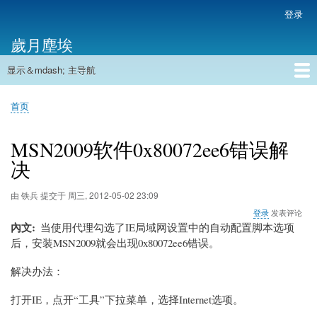
跳
登录
用
转
户
歲月塵埃
到
帐
主
户
显示＆mdash; 主导航
要
主
菜
内
导
容
首页
单
首页
航
面
包
MSN2009软件0x80072ee6错误解
屑
决
由
铁兵
提交于
周三, 2012-05-02 23:09
登录
发表评论
內文
当使用代理勾选了IE局域网设置中的自动配置脚本选项
后，安装MSN2009就会出现0x80072ee6错误。
解决办法：
打开IE，点开“工具”下拉菜单，选择Internet选项。