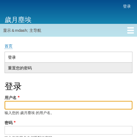
跳
登录
用
转
户
歲月塵埃
到
帐
主
户
显示＆mdash; 主导航
要
主
菜
内
导
容
首页
单
首页
航
面
包
登录
（活
主
屑
动
重置您的密码
标
标
签
签）
登录
用户名
输入您的 歲月塵埃 的用户名。
密码