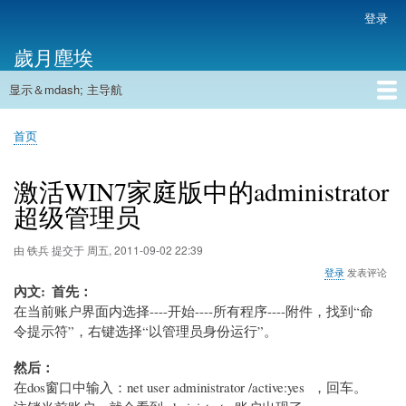
跳
登录
用
转
户
歲月塵埃
到
帐
主
户
显示＆mdash; 主导航
要
主
菜
内
导
容
首页
单
首页
航
面
包
激活WIN7家庭版中的administrator
屑
超级管理员
由
铁兵
提交于
周五, 2011-09-02 22:39
登录
发表评论
內文
首先：
在当前账户界面内选择----开始----所有程序----附件，找到“命
令提示符”，右键选择“以管理员身份运行”。
然后：
在dos窗口中输入：net user administrator /active:yes ，回车。