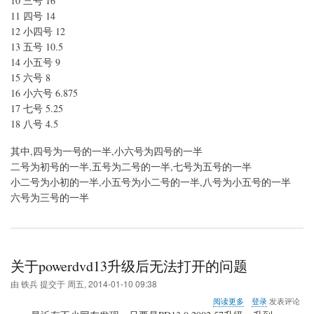
10 三号 16
应
关
11 四号 14
系
12 小四号 12
13 五号 10.5
14 小五号 9
15 六号 8
16 小六号 6.875
17 七号 5.25
18 八号 4.5
其中,四号为一号的一半,小六号为四号的一半
二号为初号的一半,五号为二号的一半,七号为五号的一半
小二号为小初的一半,小五号为小二号的一半,八号为小五号的一半
六号为三号的一半
关于powerdvd13升级后无法打开的问题
由
铁兵
提交于
周五, 2014-01-10 09:38
关
阅读更多
登录
发表评论
于