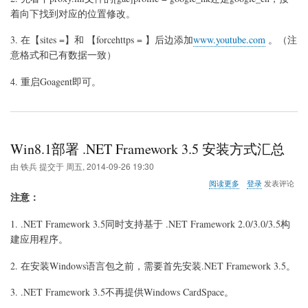
禁
着向下找到对应的位置修改。
止
在
3. 在【sites =】和 【forcehttps = 】后边添加
www.youtube.com
。（注
您
意格式和已有数据一致）
的
国
4. 重启Goagent即可。
家/
地
区
播
放
此
Win8.1部署 .NET Framework 3.5 安装方式汇总
视
频
由
铁兵
提交于
周五, 2014-09-26 19:30
关
阅读更多
登录
发表评论
于
注意：
Win8.1
部
1. .NET Framework 3.5同时支持基于 .NET Framework 2.0/3.0/3.5构
署
建应用程序。
.NET
Framework
3.5
2. 在安装Windows语言包之前，需要首先安装.NET Framework 3.5。
安
装
3. .NET Framework 3.5不再提供Windows CardSpace。
方