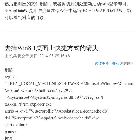
然后把对应的文件删除，或者剪切到别处重新启动ssms登录即可。
%AppData% 是用户变量在命令行中运行 ECHO %APPDATA%，就
可以看到对应的目录。
去掉Win8.1桌面上快捷方式的箭头
由
铁兵
提交于
周日, 2014-06-29 16:46
关
阅读更多
登录
发表评论
于
删除
去
reg add
掉
"HKEY_LOCAL_MACHINE\SOFTWARE\Microsoft\Windows\Current
Win8.1
桌
Version\Explorer\Shell Icons" /v 29 /d
面
"%systemroot%\system32\imageres.dll,197" /t reg_sz /f
上
taskkill /f /im explorer.exe
快
attrib -s -r -h "%userprofile%\Appdata\local\iconcache.db"
捷
方
del "%userprofile%\Appdata\local\iconcache.db" /f /q
式
start explorer
的
p ause
箭
头
恢复