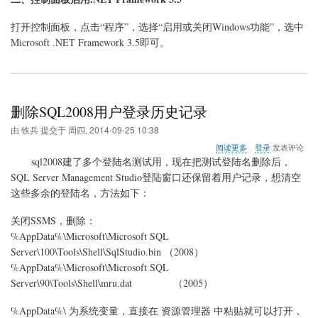
打开控制面板，点击“程序”，选择“启用或关闭Windows功能”，选中
Microsoft .NET Framework 3.5即可。
删除SQL2008用户登录历史记录
由
铁兵
提交于
周四, 2014-09-25 10:38
关
阅读更多
登录
发表评论
于
sql2008建了多个登陆名测试用，现在把测试登陆名删除后，
删
SQL Server Management Studio登陆窗口还保留着用户记录，想清空
除
这些多余的登陆名，方法如下：
SQL2008
用
户
关闭SSMS，删除：
登
%AppData%\Microsoft\Microsoft SQL
录
Server\100\Tools\Shell\
SqlStudio.bin
（2008）
历
%AppData%\Microsoft\Microsoft SQL
史
记
Server\90\Tools\Shell\
mru.dat
（2005）
录
%AppData%\ 为系统变量，直接在 资源管理器 中粘贴就可以打开，