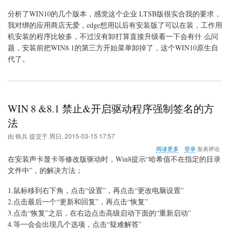
（推
荐
分析了WIN10的几个版本，感觉这个企业 LTSB版很实合我的要求，
安
我对绑的应用商店无爱，edge想用以后有安装版了可以在装，工作用
装）
机安装的程序比较多，不过没有卸打算直接升级看一下会有什 么问
题，安装前把WIN8.1的第三方开始菜单卸掉了，这个WIN10原生自
代了。
WIN 8 &8.1 禁止&开启驱动程序强制签名的方
法
由
铁兵
提交于
周日, 2015-03-15 17:57
关
阅读更多
登录
发表评论
于
在安装声卡显卡等修改版驱动时，Win8提示“哈希值不在指定的目录
WIN
文件中”，的解决方法；
8
&8.1
1.鼠标移到右下角，点击“设置”，再点击“更改电脑设置”
禁
止
2.点击最后一个“更新和回复”，再点击“恢复”
&
3.点击“恢复”之后，在右边点击高级启动下面的“重新启动”
开
4.等一会会出现几个选项，点击“疑难解答”
启