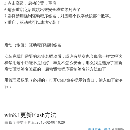
5.点击高级，启动设置，重启
驱
动
6.这会重启之后就跳出来安全模式等列表了
程
7.选择禁用强制驱动程序签名，对应哪个数字就按那个数字。
序
8.重启，驱动就可以成功安装了
强
制
签
名
的
启动（恢复）驱动程序强制签名
方
法
安装完我们需要的未签名驱动后，或许有朋友也会像我一样觉得这
样禁用这个功能不是很好，毕竟不怎么安全，那么我是选择了重新
启动驱动签名验证的，启动驱动程序强制签名的方法如下：
用管理员权限（必须的）打开CMD命令提示符窗口，输入如下命令
行：
win8.1更新Flash方法
由
铁兵
提交于
周五, 2015-02-06 19:29
关
阅读更多
登录
发表评论