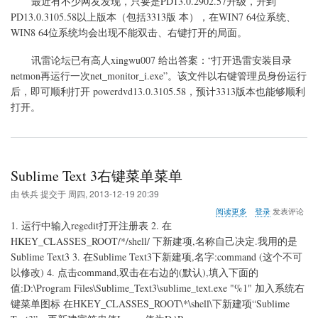
最近有不少网友发现，只要是PD13.0.2902.57升级，升到
关
PD13.0.3105.58以上版本（包括3313版 本），在WIN7 64位系统、
于
WIN8 64位系统均会出现不能双击、右键打开的局面。
powerdvd13
升
级
讯雷论坛已有高人xingwu007 给出答案：“打开迅雷安装目录
后
netmon再运行一次net_monitor_i.exe”。该文件以右键管理员身份运行
无
后，即可顺利打开 powerdvd13.0.3105.58，预计3313版本也能够顺利
法
打开。
打
开
的
问
题
Sublime Text 3右键菜单菜单
由
铁兵
提交于
周四, 2013-12-19 20:39
关
阅读更多
登录
发表评论
于
1. 运行中输入regedit打开注册表 2. 在
Sublime
HKEY_CLASSES_ROOT/*/shell/ 下新建项,名称自己决定.我用的是
Text
Sublime Text3 3. 在Sublime Text3下新建项,名字:command (这个不可
3
右
以修改) 4. 点击command,双击在右边的(默认),填入下面的
键
值:D:\Program Files\Sublime_Text3\sublime_text.exe "%1" 加入系统右
菜
键菜单图标 在HKEY_CLASSES_ROOT\*\shell\下新建项“Sublime
单