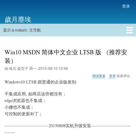
跳
登录
用
转
户
歲月塵埃
到
帐
主
户
显示＆mdash; 主导航
要
主
菜
内
导
容
首页
单
航
Win10 MSDN 简体中文企业 LTSB 版 （推荐安
装）
由
铁兵
提交于
周一, 2015-08-10 10:46
关
阅读更多
登录
发表评论
于
Windows10 LTSB 跟普通的企业版差别:
Win10
MSDN
不集成应用, 如商店这些都没有；
简
edge浏览器也不集成；
体
中
小娜也不集成；
文
可控制的更新补丁；
企
业
-----------------------------20150808实机升级安装--------------------------
LTSB
-------
版