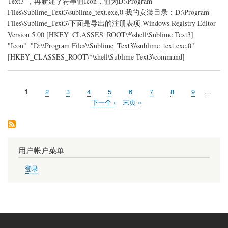
Text3”，再新建字符串值Icon，值为D:\Program
菜
单
Files\Sublime_Text3\sublime_text.exe,0 我的安装目录：D:\Program
Files\Sublime_Text3\下面是导出的注册表项 Windows Registry Editor
Version 5.00 [HKEY_CLASSES_ROOT\*\shell\Sublime Text3]
"Icon"="D:\\Program Files\\Sublime_Text3\\sublime_text.exe,0"
[HKEY_CLASSES_ROOT\*\shell\Sublime Text3\command]
当
1
页
2
页
3
页
4
页
5
页
6
页
7
页
8
页
9
…
分
前
面
面
面
面
面
面
面
面
下
下一个 ›
末
末页 »
页
页
一
页
页
用户帐户菜单
登录