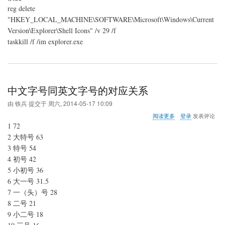
reg delete
"HKEY_LOCAL_MACHINE\SOFTWARE\Microsoft\Windows\Current
Version\Explorer\Shell Icons" /v 29 /f
taskkill /f /im explorer.exe
中文字号同英文字号的对应关系
由
铁兵
提交于
周六, 2014-05-17 10:09
关
阅读更多
登录
发表评论
于
1 72
中
2 大特号 63
文
3 特号 54
字
号
4 初号 42
同
5 小初号 36
英
6 大一号 31.5
文
7 一（头）号 28
字
号
8 二号 21
的
9 小二号 18
对