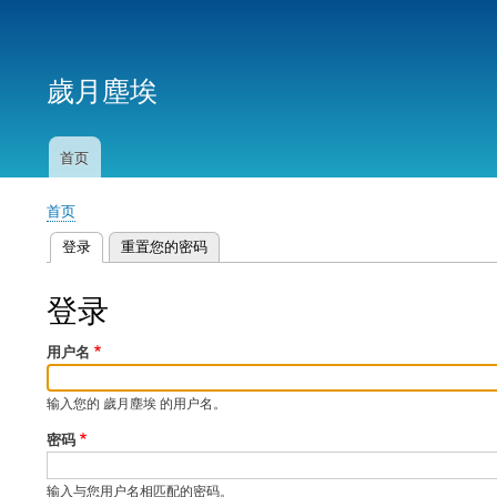
用
户
歲月塵埃
帐
户
菜
首页
主
单
导
首页
航
面
登录
（活动标签）
重置您的密码
包
主
屑
标
登录
签
用户名
输入您的 歲月塵埃 的用户名。
密码
输入与您用户名相匹配的密码。