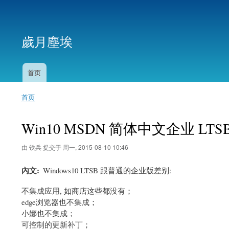
用
户
歲月塵埃
帐
户
菜
首页
主
单
导
首页
航
面
包
Win10 MSDN 简体中文企业 LT
屑
由
铁兵
提交于
周一, 2015-08-10 10:46
內文
Windows10 LTSB 跟普通的企业版差别:
不集成应用, 如商店这些都没有；
edge浏览器也不集成；
小娜也不集成；
可控制的更新补丁；