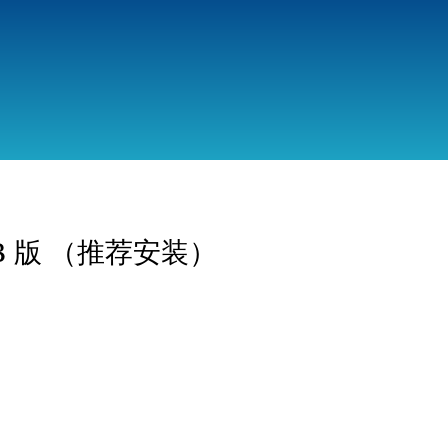
跳
转
到
主
要
内
容
SB 版 （推荐安装）