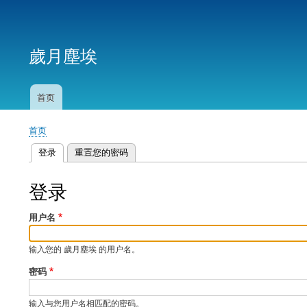
用
户
歲月塵埃
帐
户
菜
首页
主
单
导
首页
航
面
登录
（活动标签）
重置您的密码
包
主
屑
标
登录
签
用户名
输入您的 歲月塵埃 的用户名。
密码
输入与您用户名相匹配的密码。