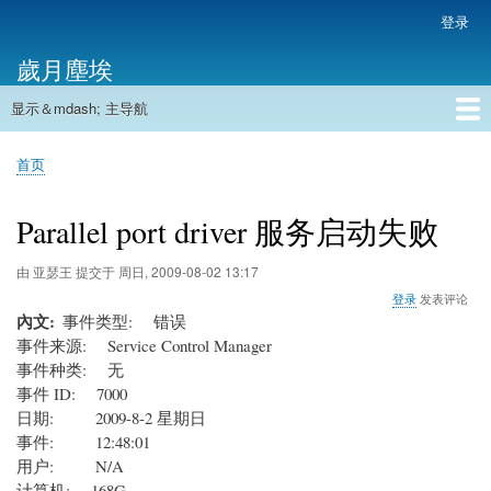
跳
登录
用
转
户
歲月塵埃
到
帐
主
户
显示＆mdash; 主导航
要
主
菜
内
导
容
首页
单
首页
航
面
包
Parallel port driver 服务启动失败
屑
由
亚瑟王
提交于
周日, 2009-08-02 13:17
登录
发表评论
內文
事件类型: 错误
事件来源: Service Control Manager
事件种类: 无
事件 ID: 7000
日期: 2009-8-2 星期日
事件: 12:48:01
用户: N/A
计算机: 168G