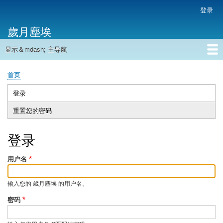
跳
登录
用
转
户
歲月塵埃
到
帐
主
户
显示＆mdash; 主导航
要
主
菜
内
导
容
首页
单
首页
航
面
包
登录
（活
主
屑
动
重置您的密码
标
标
签
签）
登录
用户名
输入您的 歲月塵埃 的用户名。
密码