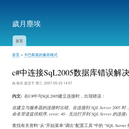
用
户
歲月塵埃
帐
户
菜
首页
主
单
导
首页
卡巴斯基的兼容模式
航
面
包
c#中连接SqL2005数据库错误
屑
由
铁兵
提交于
周三, 2007-05-23 14:57
內文
在C#中与SQL2005建立连接时，出现错误：
在建立与服务器的连接时出错。在连接到 SQL Server 2005 时，
命名管道提供程序, error: 40 - 无法打开到 SQL Server 的连接)
查找有关资料“从"开始菜单"调出"配置工具"中的 "SQL Ser