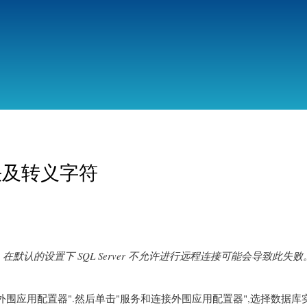
跳
转
到
主
要
内
容
解决及转义字符
在默认的设置下 SQL Server 不允许进行远程连接可能会导致此失败。 (pr
ver 外围应用配置器".然后单击"服务和连接外围应用配置器",选择数据库