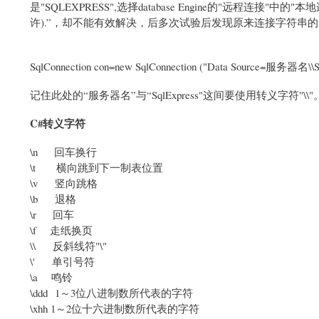
是"SQLEXPRESS",选择database Engine的"远程连接"中的
许).”，却不能有效解决，后多次试验后发现原来连接字符串
SqlConnection con=new SqlConnection
("Data Source=服务器名
\\
记住此处的“服务器名”与“SqlExpress"这间要使用转义字符"\\"
C#转义字符
\n 回车换行
\t 横向跳到下一制表位置
\v 竖向跳格
\b 退格
\r 回车
\f 走纸换页
\\ 反斜线符"\"
\' 单引号符
\a 鸣铃
\ddd 1～3位八进制数所代表的字符
\xhh 1～2位十六进制数所代表的字符