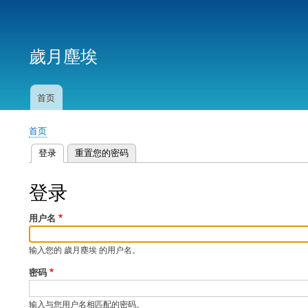
用
户
歲月塵埃
帐
户
菜
首页
主
单
导
首页
航
面
登录
（活动标签）
重置您的密码
包
主
屑
标
登录
签
用户名
输入您的 歲月塵埃 的用户名。
密码
输入与您用户名相匹配的密码。