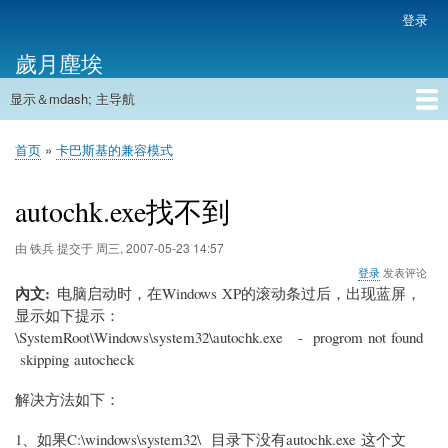
跳
登录
用
转
户
歲月塵埃
到
帐
主
户
显示＆mdash; 主导航
要
主
菜
内
导
容
首页
单
首页
卡巴斯基的兼容模式
航
面
包
autochk.exe找不到
屑
由
铁兵
提交于
周三, 2007-05-23 14:57
登录
发表评论
內文
电脑启动时，在Windows XP的滚动条过后，出现蓝屏，
显示如下提示：
\SystemRoot\Windows\system32\autochk.exe - progrom not found
skipping autocheck
解决方法如下：
1
、如果C:\windows\system32\ 目录下没有autochk.exe 这个文