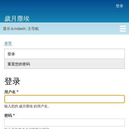
跳
登录
用
转
户
歲月塵埃
到
帐
主
户
显示＆mdash; 主导航
要
主
菜
内
导
容
首页
单
首页
航
面
包
登录
（活
主
屑
动
重置您的密码
标
标
签
签）
登录
用户名
输入您的 歲月塵埃 的用户名。
密码