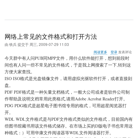
网络上常见的文件格式和打开方法
由
铁兵
提交于
周三, 2009-07-29 11:03
关
阅读更多
登录
发表评论
于
今天群中有人问PUB同MPP文件，用什么软件能打开，想到前段时
网
间也有人问一些不常见的文件格式，于是我上网搜索了一下,转到这
络
方便大家查找。
上
常
ISO ISO格式是光盘镜像文件，请用虚拟光驱软件打开，或者直接刻
见
盘。
的
PDF PDF格式是一种矢量文档格式，一般大公司或者是软件公司制
文
作帮助及说明文档常用此类格式,请用Adobe Acrobat Reader打开。
件
格
PDG PDG格式是超星电子图书馆专用的格式，可用超星阅览器打
式
开。
和
WDL WDL文件格式是与PDF文件格式类似的文件格式，目前国内有
打
开
些图书馆藏书用该文件格式储存。在市场上买的D版电子书也常用这
方
种格式：）可用华康文件阅读器等WDL文件阅读器打开。
法