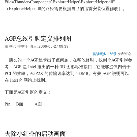
Files\Thunder\Components\ExplorerHelper\ExplorerHelper.dll"
色
版
（ExplorerHelper.dll的路径需要根据自己的迅雷安装位置修改）。
迅
雷
AGP总线引脚定义排列图
由
铁兵
提交于
周三, 2009-05-27 09:39
关
阅读更多
登录
发表评论
于
朋友的一个AGP显卡出了点问题，在帮他修时，找到个AGP引脚参
AGP
考，AGP 是 Intel 推出的一种 3D 图形标准接口，它能够提供四倍于
总
PCI 的效率，AGP2X 的传输速率达到 533MB。有关 AGP 说明可以
线
引
在 Intel 的网站上找到。
脚
定
下面是AGP引脚的定义：
义
排
Pin B面 A面
列
图
去除小红伞的启动画面