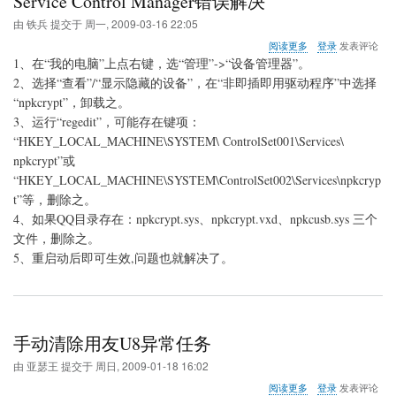
Service Control Manager错误解决
由
铁兵
提交于
周一, 2009-03-16 22:05
关
阅读更多
登录
发表评论
于
1、在“我的电脑”上点右键，选“管理”->“设备管理器”。
Service
2、选择“查看”/“显示隐藏的设备”，在“非即插即用驱动程序”中选择
Control
“npkcrypt”，卸载之。
Manager
错
3、运行“regedit”，可能存在键项：
误
“HKEY_LOCAL_MACHINE\SYSTEM\ ControlSet001\Services\
解
npkcrypt”或
决
“HKEY_LOCAL_MACHINE\SYSTEM\ControlSet002\Services\npkcryp
t”等，删除之。
4、如果QQ目录存在：npkcrypt.sys、npkcrypt.vxd、npkcusb.sys 三个
文件，删除之。
5、重启动后即可生效,问题也就解决了。
手动清除用友U8异常任务
由
亚瑟王
提交于
周日, 2009-01-18 16:02
关
阅读更多
登录
发表评论