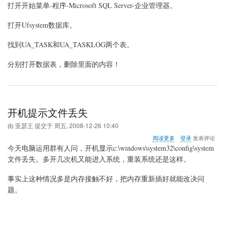
于
打开开始菜单-程序-Microsoft SQL Server-企业管理器。
手
动
打开Ufsystem数据库。
清
除
找到UA_TASK和UA_TASKLOG两个表。
用
友
U8
分别打开数据表，删除里面的内容！
异
常
任
务
开机提示文件丢失
由
亚瑟王
提交于
周五, 2008-12-26 10:40
关
阅读更多
登录
发表评论
于
今天电脑运用群有人问，开机显示c:\windows\system32\config\system
开
文件丢失。多开几次机又能进入系统，重装系统还是这样。
机
提
事实上这种情况多是内存接触不好，把内存重新插好就能改决问
示
文
题。
件
丢
失