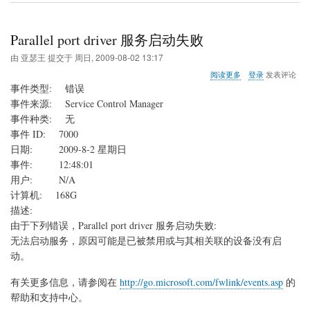
Parallel port driver 服务启动失败
由
亚瑟王
提交于
周日, 2009-08-02 13:17
关
阅读更多
登录
发表评论
于
事件类型: 错误
Parallel
事件来源: Service Control Manager
port
事件种类: 无
driver
服
事件 ID: 7000
务
日期: 2009-8-2 星期日
启
事件: 12:48:01
动
用户: N/A
失
败
计算机: 168G
描述:
由于下列错误，Parallel port driver 服务启动失败:
无法启动服务，原因可能是已被禁用或与其相关联的设备没有启
动。
有关更多信息，请参阅在
http://go.microsoft.com/fwlink/events.asp
的
帮助和支持中心。