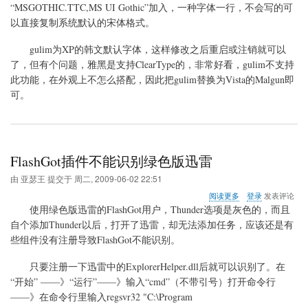
韩
“MSGOTHIC.TTC,MS UI Gothic”加入，一种字体一行，不会写的可
文
以直接复制系统默认的宋体格式。
的
解
gulim为XP的韩文默认字体，这样修改之后重启或注销就可以
决
方
了，但有个问题，雅黑是支持ClearType的，非常好看，gulim不支持
法
此功能，在外观上不怎么搭配，因此把gulim替换为Vista的Malgun即
可。
FlashGot插件不能识别绿色版迅雷
由
亚瑟王
提交于
周二, 2009-06-02 22:51
关
阅读更多
登录
发表评论
于
使用绿色版迅雷的FlashGot用户，Thunder选项是灰色的，而且
FlashGot
自个添加Thunder以后，打开了迅雷，却无法添加任务，
应该还是有
插
些组件没有注册导致FlashGot不能识别。
件
不
能
只要注册一下迅雷中的ExplorerHelper.dll后就可以识别了。在
识
“开始” ——》“运行”——》输入“cmd”（不带引号）打开命令行
别
——》在命令行里输入regsvr32 "C:\Program
绿