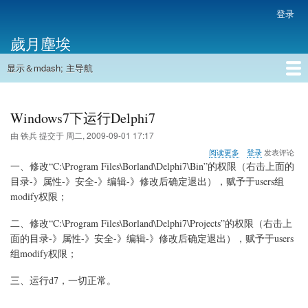
跳
登录
用
转
户
歲月塵埃
到
帐
主
户
显示＆mdash; 主导航
要
主
菜
内
导
容
首页
单
航
Windows7下运行Delphi7
由
铁兵
提交于
周二, 2009-09-01 17:17
关
阅读更多
登录
发表评论
于
一、修改“C:\Program Files\Borland\Delphi7\Bin”的权限（右击上面的
Windows7
目录-》属性-》安全-》编辑-》修改后确定退出），赋予于users组
下
modify权限；
运
行
Delphi7
二、修改“C:\Program Files\Borland\Delphi7\Projects”的权限（右击上
面的目录-》属性-》安全-》编辑-》修改后确定退出），赋予于users
组modify权限；
三、运行d7，一切正常。