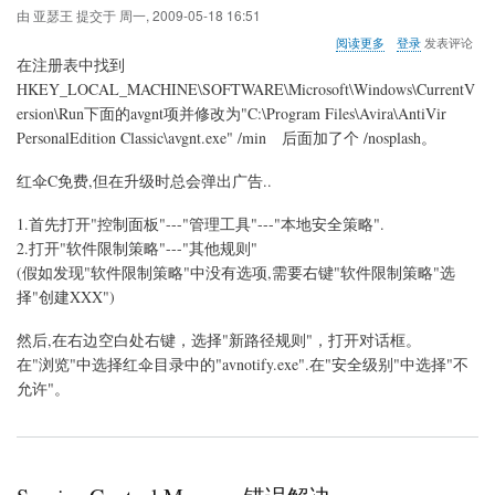
由
亚瑟王
提交于
周一, 2009-05-18 16:51
关
阅读更多
登录
发表评论
于
在注册表中找到
去
HKEY_LOCAL_MACHINE\SOFTWARE\Microsoft\Windows\CurrentV
除
ersion\Run下面的avgnt项并修改为"C:\Program Files\Avira\AntiVir
小
红
PersonalEdition Classic\avgnt.exe" /min 后面加了个 /nosplash。
伞
的
红伞C免费,但在升级时总会弹出广告..
启
动
1.首先打开"控制面板"---"管理工具"---"本地安全策略".
画
2.打开"软件限制策略"---"其他规则"
面
(假如发现"软件限制策略"中没有选项,需要右键"软件限制策略"选
择"创建XXX")
然后,在右边空白处右键，选择"新路径规则"，打开对话框。
在"浏览"中选择红伞目录中的"avnotify.exe".在"安全级别"中选择"不
允许"。