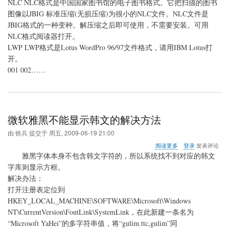
NLC NLC格式是中国国家图书馆的电子图书格式。它把扫描的图书
图像以JBIG 标准压缩(无损压缩)为很小的NLC文件。NLC文件是
JBIG格式的一种变种。解压缩之后即可使用，不需要安装。可用
NLC格式阅读器打开。
LWP LWP格式是Lotus WordPro 96/97文件格式，请用IBM Lotus打
开。
001 002……
微软雅黑不能显示韩文的解决方法
由
铁兵
提交于
周五, 2009-06-19 21:00
关
阅读更多
登录
发表评论
于
雅黑字体本身不包含韩文字符的，所以系统找不到对应的韩文
微
字库则显示方框。
软
解决办法：
雅
黑
打开注册表定位到
不
HKEY_LOCAL_MACHINE\SOFTWARE\Microsoft\Windows
能
NT\CurrentVersion\FontLink\SystemLink，在此新建一条名为
显
“Microsoft YaHei”的多字符串值，将“gulim.ttc,gulim”同
示