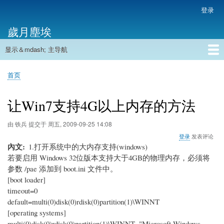
跳
登录
用
转
户
歲月塵埃
到
帐
主
户
显示＆mdash; 主导航
要
主
菜
内
导
容
首页
单
首页
航
面
包
让Win7支持4G以上内存的方法
屑
由
铁兵
提交于
周五, 2009-09-25 14:08
登录
发表评论
內文
1.打开系统中的大内存支持(windows)
若要启用 Windows 32位版本支持大于4GB的物理内存，必须将
参数 /pae 添加到 boot.ini 文件中。
[boot loader]
timeout=0
default=multi(0)disk(0)rdisk(0)partition(1)\WINNT
[operating systems]
multi(0)disk(0)rdisk(0)partition(1)\WINNT="Microsoft Windows