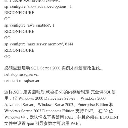
sp_configure 'show advanced options', 1
RECONFIGURE
GO
sp_configure 'awe enabled', 1
RECONFIGURE
GO
sp_configure 'max server memory', 6144
RECONFIGURE
GO
必须重新启动 SQL Server 2000 实例才能使更改生效。
net stop mssqlserver
net start mssqlserver
这样,SQL 服务启动后,就会把6G的内存给锁定,完全供SQL使
用，仅 Windows 2000 Datacenter Server、 Windows 2000
Advanced Server、Windows Serve 2003、Enterprise Edition 和
Windows Server 2003 Datacenter Edition 支持 PAE。 在 32 位
Windows 中，默认情况下将禁用 PAE，并且必须在 BOOT.INI
文件中设置 /pae 引导参数才可启用 PAE 。