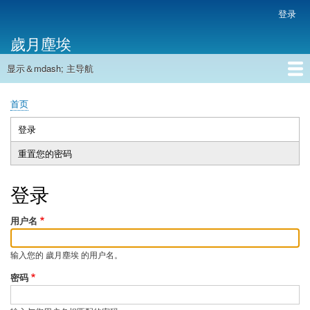
跳
登录
用
转
户
歲月塵埃
到
帐
主
户
显示＆mdash; 主导航
要
主
菜
内
导
容
首页
单
首页
航
面
包
登录
（活
主
屑
动
重置您的密码
标
标
签
签）
登录
用户名
输入您的 歲月塵埃 的用户名。
密码