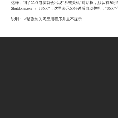
这样，到了22点电脑就会出现“系统关机”对话框，默认有3
Shutdown.exe -s -t 3600”，这里表示60分钟后自动关机，“360
说明： -f是强制关闭应用程序并且不提示