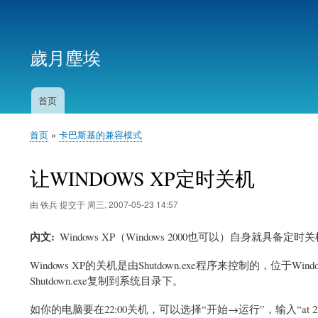
用
户
歲月塵埃
帐
户
菜
首页
主
单
导
首页
卡巴斯基的兼容模式
航
面
包
让WINDOWS XP定时关机
屑
由
铁兵
提交于
周三, 2007-05-23 14:57
內文
Windows XP（Windows 2000也可以）自身就具
Windows XP的关机是由Shutdown.exe程序来控制的，位于Wi
Shutdown.exe复制到系统目录下。
如你的电脑要在22:00关机，可以选择“开始→运行”，输入“at 22:00 Sh