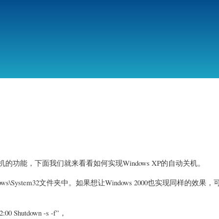
跳
转
到
主
要
内
容
备定时关机的功能，下面我们就来看看如何实现Windows XP的自动关机。
ndows\System32文件夹中。如果想让Windows 2000也实现同样的效果
utdown -s -f”，