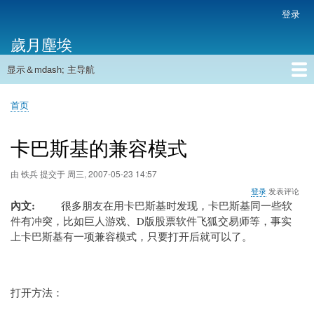
跳
登录
用
转
户
歲月塵埃
到
帐
主
户
显示＆mdash; 主导航
要
主
菜
内
导
容
首页
单
首页
航
面
包
卡巴斯基的兼容模式
屑
由
铁兵
提交于
周三, 2007-05-23 14:57
登录
发表评论
內文
很多朋友在用
卡巴斯基
时发现，
卡巴斯基
同一些软
件有冲突，比如巨人游戏、D版股票软件飞狐交易师等，事实
上
卡巴斯基
有一项兼容模式，只要打开后就可以了。
打开方法：