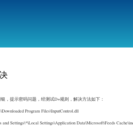
跳
转
到
主
要
内
容
解决
行网银，提示密码问题，经测试D+规则，解决方法如下：
aded Program Files\InputControl.dll
tings\*\Local Settings\Application Data\Microsoft\Feeds Cache\ind