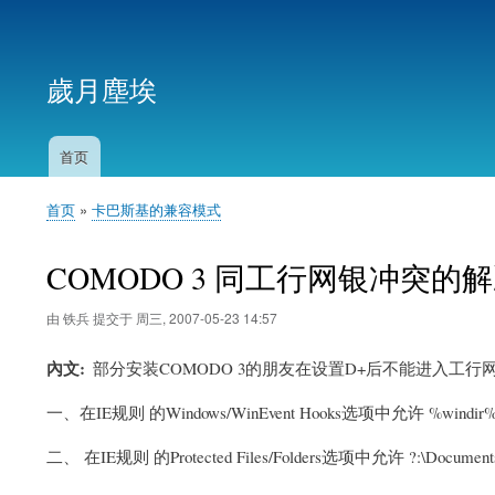
用
户
歲月塵埃
帐
户
菜
首页
主
单
导
首页
卡巴斯基的兼容模式
航
面
包
COMODO 3 同工行网银冲突的
屑
由
铁兵
提交于
周三, 2007-05-23 14:57
內文
部分安装COMODO 3的朋友在设置D+后不能进入工
一、在IE规则 的Windows/WinEvent Hooks选项中允许 %windir%\Downlo
二、 在IE规则 的Protected Files/Folders选项中允许 ?:\Documents and Set