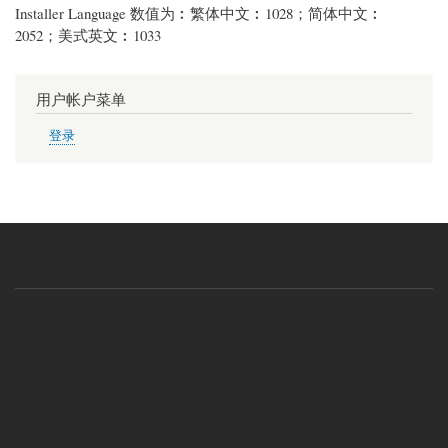
Installer Language 数值为︰繁体中文︰1028；简体中文︰
2052；美式英文︰1033
用户帐户菜单
登录