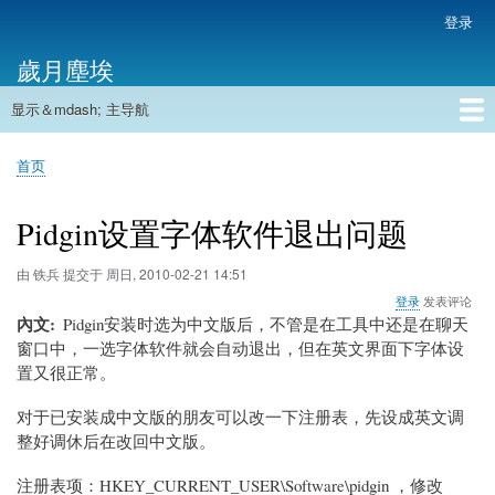
跳
登录
用
转
户
歲月塵埃
到
帐
主
户
显示＆mdash; 主导航
要
主
菜
内
导
容
首页
单
首页
航
面
包
Pidgin设置字体软件退出问题
屑
由
铁兵
提交于
周日, 2010-02-21 14:51
登录
发表评论
內文
Pidgin安装时选为中文版后，不管是在工具中还是在聊天
窗口中，一选字体软件就会自动退出，但在英文界面下字体设
置又很正常。
对于已安装成中文版的朋友可以改一下注册表，先设成英文调
整好调休后在改回中文版。
注册表项：HKEY_CURRENT_USER\Software\pidgin ，修改