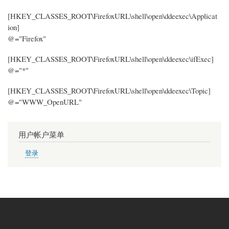
[HKEY_CLASSES_ROOT\FirefoxURL\shell\open\ddeexec\Applicat
ion]
@="Firefox"
[HKEY_CLASSES_ROOT\FirefoxURL\shell\open\ddeexec\ifExec]
@="*"
[HKEY_CLASSES_ROOT\FirefoxURL\shell\open\ddeexec\Topic]
@="WWW_OpenURL"
用户帐户菜单
登录