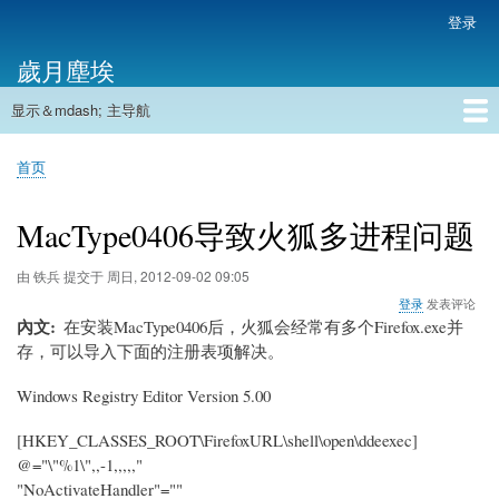
跳
登录
用
转
户
歲月塵埃
到
帐
主
户
显示＆mdash; 主导航
要
主
菜
内
导
容
首页
单
首页
航
面
包
MacType0406导致火狐多进程问题
屑
由
铁兵
提交于
周日, 2012-09-02 09:05
登录
发表评论
內文
在安装MacType0406后，火狐会经常有多个Firefox.exe并
存，可以导入下面的注册表项解决。
Windows Registry Editor Version 5.00
[HKEY_CLASSES_ROOT\FirefoxURL\shell\open\ddeexec]
@="\"%1\",,-1,,,,,"
"NoActivateHandler"=""