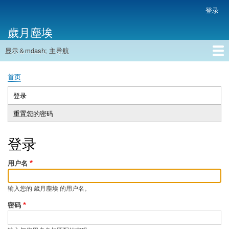
跳
登录
用
转
户
歲月塵埃
到
帐
主
户
显示＆mdash; 主导航
要
主
菜
内
导
容
首页
单
首页
航
面
包
登录
（活
主
屑
动
重置您的密码
标
标
签
签）
登录
用户名
输入您的 歲月塵埃 的用户名。
密码