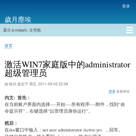
跳
登录
用
转
户
歲月塵埃
到
帐
主
户
显示＆mdash; 主导航
要
主
菜
内
导
容
首页
单
首页
航
面
包
激活WIN7家庭版中的administrator
屑
超级管理员
由
铁兵
提交于
周五, 2011-09-02 22:39
登录
发表评论
內文
首先：
在当前账户界面内选择----开始----所有程序----附件，找到“命
令提示符”，右键选择“以管理员身份运行”。
然后：
在dos窗口中输入：net user administrator /active:yes ，回车。