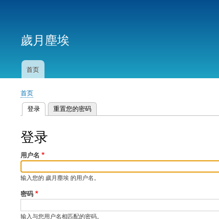
用
户
歲月塵埃
帐
户
菜
首页
主
单
导
首页
航
面
登录
（活动标签）
重置您的密码
包
主
屑
标
登录
签
用户名
输入您的 歲月塵埃 的用户名。
密码
输入与您用户名相匹配的密码。