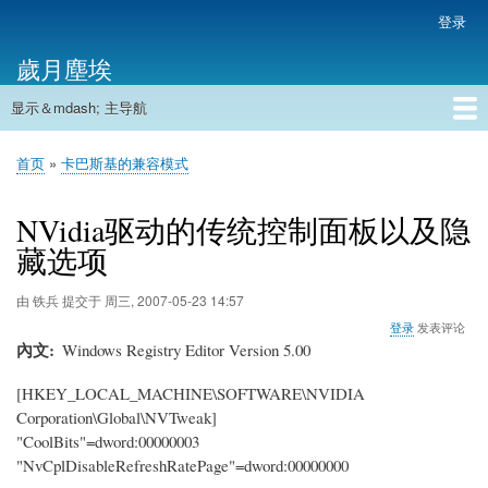
跳
登录
用
转
户
歲月塵埃
到
帐
主
户
显示＆mdash; 主导航
要
主
菜
内
导
容
首页
单
首页
卡巴斯基的兼容模式
航
面
包
NVidia驱动的传统控制面板以及隐
屑
藏选项
由
铁兵
提交于
周三, 2007-05-23 14:57
登录
发表评论
內文
Windows Registry Editor Version 5.00
[HKEY_LOCAL_MACHINE\SOFTWARE\NVIDIA
Corporation\Global\NVTweak]
"CoolBits"=dword:00000003
"NvCplDisableRefreshRatePage"=dword:00000000