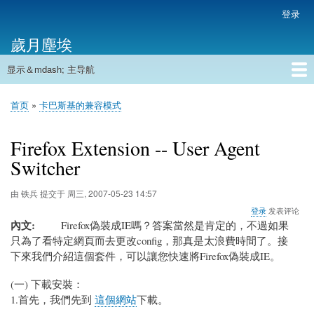
跳
登录
用
转
户
歲月塵埃
到
帐
主
户
显示＆mdash; 主导航
要
主
菜
内
导
容
首页
单
首页
卡巴斯基的兼容模式
航
面
包
Firefox Extension -- User Agent
屑
Switcher
由
铁兵
提交于
周三, 2007-05-23 14:57
登录
发表评论
內文
Firefox偽裝成IE嗎？答案當然是肯定的，不過如果
只為了看特定網頁而去更改config，那真是太浪費時間了。接
下來我們介紹這個套件，可以讓您快速將Firefox偽裝成IE。
(一) 下載安裝：
1.首先，我們先到
這個網站
下載。