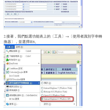
2.接著，我們點選功能表上的〔工具〕→〔使用者識別字串轉
換器〕，並選擇IE6。