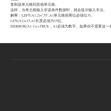
复制该单元格到其他单元格。
这样，当单元格输入非该条件数据时，就会提示输入非法。
解释：LEFT(A1,2)="35",A1单元格前两位必须位35。
LEN(A1)=15,A1长度必须为15位。
ISERROR(A1-1)<>TRUE，A1必须为数字。如果你不需