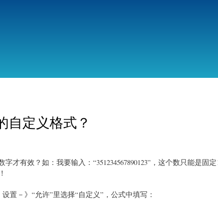
跳
转
到
主
要
内
容
字的自定义格式？
才有效？如：我要输入：“351234567890123”，这个数只能是固定
！
设置－》“允许”里选择“自定义”，公式中填写：