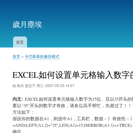
用
户
歲月塵埃
帐
户
菜
首页
主
单
导
首页
卡巴斯基的兼容模式
航
面
包
EXCEL如何设置单元格输入数
屑
由
铁兵
提交于
周三, 2007-05-23 14:57
內文
EXCEL如何设置单元格输入数字为15位、且以35开头的数字
要以“35”开头的数字才有效，请各位高手帮忙，先谢过了！！
方法如下：
假设你的数据在A1，则选中A1，工具栏，数据－》有效性－》
=AND(LEFT(A1,2)="35",LEN(A1)=15,ISERROR(A1-1)<>TRUE)
确定。