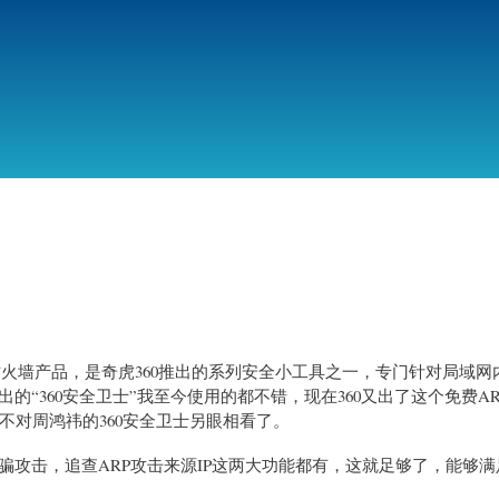
跳
转
到
主
要
内
容
火墙产品，是奇虎360推出的系列安全小工具之一，专门针对局域网内
的“360安全卫士”我至今使用的都不错，现在360又出了这个免费A
对周鸿祎的360安全卫士另眼相看了。
攻击，追查ARP攻击来源IP这两大功能都有，这就足够了，能够满