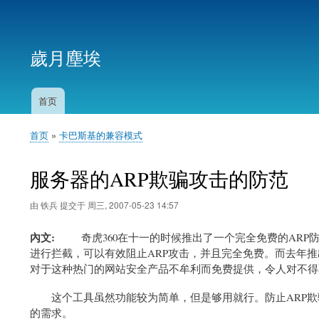
用
户
歲月塵埃
帐
户
菜
首页
主
单
导
首页
卡巴斯基的兼容模式
航
面
包
服务器的ARP欺骗攻击的防范
屑
由
铁兵
提交于
周三, 2007-05-23 14:57
內文
奇虎360在十一的时候推出了一个完全免费的ARP防
进行拦截，可以有效阻止ARP攻击，并且完全免费。而去年推出
对于这种热门的网站安全产品不牟利而免费提供，令人对不得不
这个工具虽然功能较为简单，但是够用就行。防止ARP欺骗
的需求。