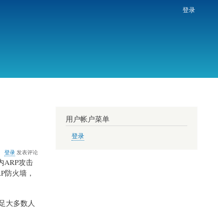
登录
用户帐户菜单
登录
登录
发表评论
ARP攻击
RP防火墙，
足大多数人