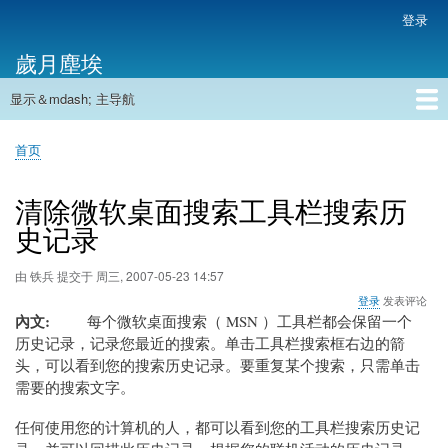
跳
登录
用
转
户
歲月塵埃
到
帐
主
户
显示＆mdash; 主导航
要
主
菜
内
导
容
首页
单
首页
航
面
包
清除微软桌面搜索工具栏搜索历
屑
史记录
由
铁兵
提交于
周三, 2007-05-23 14:57
登录
发表评论
內文
每个微软桌面搜索（ MSN ）工具栏都会保留一个
历史记录，记录您最近的搜索。单击工具栏搜索框右边的箭
头，可以看到您的搜索历史记录。要重复某个搜索，只需单击
需要的搜索文字。
任何使用您的计算机的人，都可以看到您的工具栏搜索历史记