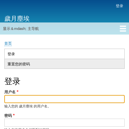
跳
登录
用
转
户
歲月塵埃
到
帐
主
户
显示＆mdash; 主导航
要
主
菜
内
导
容
首页
单
首页
航
面
包
登录
（活
主
屑
动
重置您的密码
标
标
签
签）
登录
用户名
输入您的 歲月塵埃 的用户名。
密码