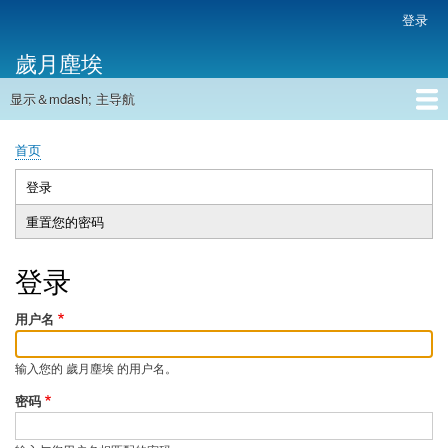
跳
登录
用
转
户
歲月塵埃
到
帐
主
户
显示＆mdash; 主导航
要
主
菜
内
导
容
首页
单
首页
航
面
包
登录
（活
主
屑
动
重置您的密码
标
标
签
签）
登录
用户名
输入您的 歲月塵埃 的用户名。
密码