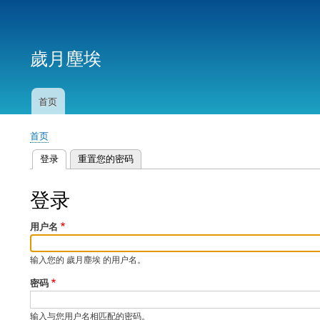
用
户
歲月塵埃
帐
户
菜
首页
主
单
导
首页
航
面
登录
（活动标签）
重置您的密码
包
主
屑
标
登录
签
用户名
输入您的 歲月塵埃 的用户名。
密码
输入与您用户名相匹配的密码。