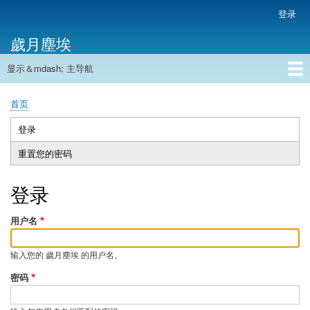
跳
登录
用
转
户
歲月塵埃
到
帐
主
户
显示＆mdash; 主导航
要
主
菜
内
导
容
首页
单
首页
航
面
包
登录
（活
主
屑
动
重置您的密码
标
标
签
签）
登录
用户名
输入您的 歲月塵埃 的用户名。
密码