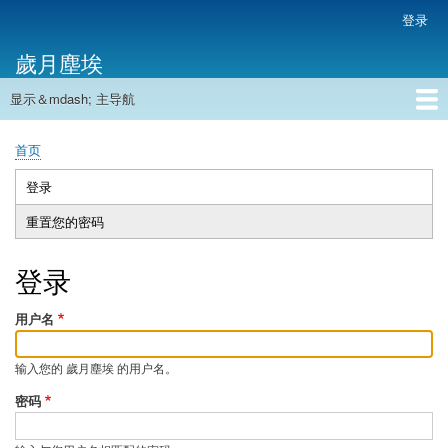
跳
登录
用
转
户
歲月塵埃
到
帐
主
户
显示＆mdash; 主导航
要
主
菜
内
导
容
首页
单
首页
航
面
包
登录
（活
主
屑
动
重置您的密码
标
标
签
签）
登录
用户名
输入您的 歲月塵埃 的用户名。
密码