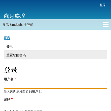
跳
登录
用
转
户
歲月塵埃
到
帐
主
户
显示＆mdash; 主导航
要
主
菜
内
导
容
首页
单
首页
航
面
包
登录
（活
主
屑
动
重置您的密码
标
标
签
签）
登录
用户名
输入您的 歲月塵埃 的用户名。
密码