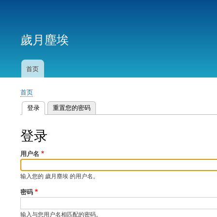
用
户
歲月塵埃
帐
户
菜
首页
主
单
导
首页
航
面
登录
（活动标签）
重置您的密码
包
主
屑
标
登录
签
用户名
输入您的 歲月塵埃 的用户名。
密码
输入与您用户名相匹配的密码。