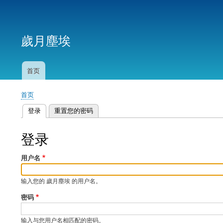
用
户
歲月塵埃
帐
户
菜
首页
主
单
导
首页
航
面
登录
（活动标签）
重置您的密码
包
主
屑
标
登录
签
用户名
输入您的 歲月塵埃 的用户名。
密码
输入与您用户名相匹配的密码。