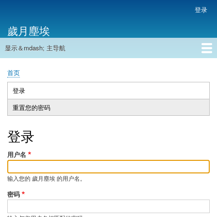
跳
登录
用
转
户
歲月塵埃
到
帐
主
户
显示＆mdash; 主导航
要
主
菜
内
导
容
首页
单
首页
航
面
包
登录
（活
主
屑
动
重置您的密码
标
标
签
签）
登录
用户名
输入您的 歲月塵埃 的用户名。
密码