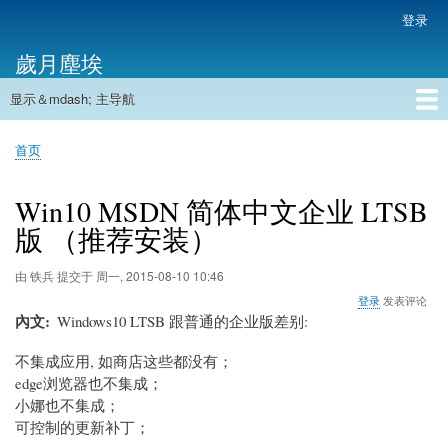
跳
登录
用
转
户
歲月塵埃
到
帐
主
户
显示＆mdash; 主导航
要
主
菜
内
导
容
首页
单
首页
航
面
包
Win10 MSDN 简体中文企业 LTSB
屑
版 （推荐安装）
由
铁兵
提交于
周一, 2015-08-10 10:46
登录
发表评论
內文
Windows10 LTSB 跟普通的企业版差别:
不集成应用, 如商店这些都没有；
edge浏览器也不集成；
小娜也不集成；
可控制的更新补丁；