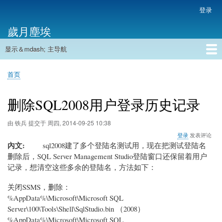
跳
登录
用
转
户
歲月塵埃
到
帐
主
户
显示＆mdash; 主导航
要
主
菜
内
导
容
首页
单
首页
航
面
包
删除SQL2008用户登录历史记录
屑
由
铁兵
提交于
周四, 2014-09-25 10:38
登录
发表评论
內文
sql2008建了多个登陆名测试用，现在把测试登陆名
删除后，SQL Server Management Studio登陆窗口还保留着用户
记录，想清空这些多余的登陆名，方法如下：
关闭SSMS，删除：
%AppData%\Microsoft\Microsoft SQL
Server\100\Tools\Shell\
SqlStudio.bin
（2008）
%AppData%\Microsoft\Microsoft SQL