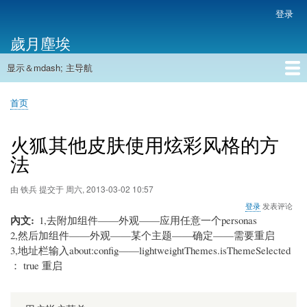
跳
登录
用
转
户
歲月塵埃
到
帐
主
户
显示＆mdash; 主导航
要
主
菜
内
导
容
首页
单
首页
航
面
包
火狐其他皮肤使用炫彩风格的方
屑
法
由
铁兵
提交于
周六, 2013-03-02 10:57
登录
发表评论
內文
1,去附加组件——外观——应用任意一个personas
2,然后加组件——外观——某个主题——确定——需要重启
3,地址栏输入about:config——lightweightThemes.isThemeSelected
： true 重启