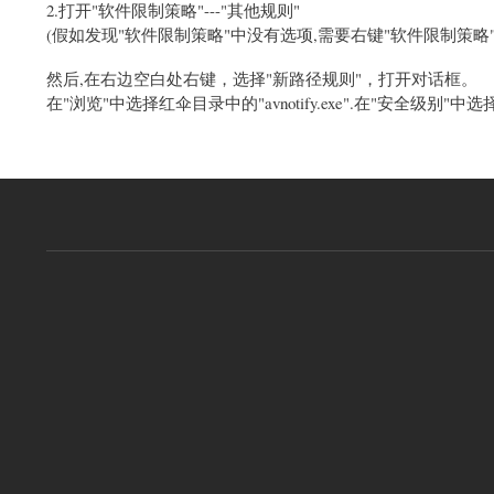
2.打开"软件限制策略"---"其他规则"
(假如发现"软件限制策略"中没有选项,需要右键"软件限制策略"选
然后,在右边空白处右键，选择"新路径规则"，打开对话框。
在"浏览"中选择红伞目录中的"avnotify.exe".在"安全级别"中