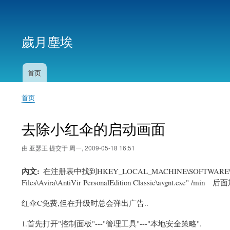
用
户
歲月塵埃
帐
户
菜
首页
主
单
导
首页
航
面
包
去除小红伞的启动画面
屑
由
亚瑟王
提交于
周一, 2009-05-18 16:51
內文
在注册表中找到HKEY_LOCAL_MACHINE\SOFTWARE\Micros
Files\Avira\AntiVir PersonalEdition Classic\avgnt.exe" /min
红伞C免费,但在升级时总会弹出广告..
1.首先打开"控制面板"---"管理工具"---"本地安全策略".