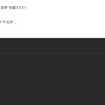
择"创建XXX")
选择"不允许"。