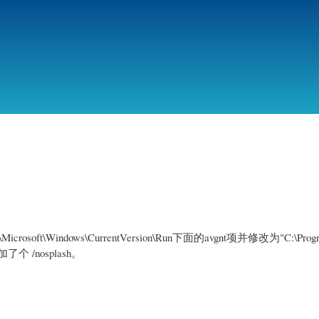
跳
转
到
主
要
内
容
oft\Windows\CurrentVersion\Run下面的avgnt项并修改为"C:\Prog
 后面加了个 /nosplash。