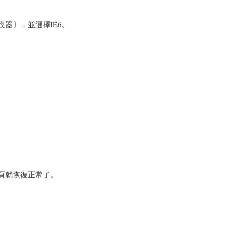
器〕，並選擇IE6。
頁就恢復正常了。