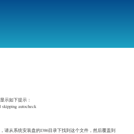
跳
转
到
主
要
内
容
屏，显示如下提示：
 skipping autocheck
exe 这个文件，请从系统安装盘的I386目录下找到这个文件，然后覆盖到