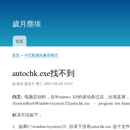
用
户
歲月塵埃
帐
户
菜
首页
主
单
导
首页
卡巴斯基的兼容模式
航
面
包
autochk.exe找不到
屑
由
铁兵
提交于
周三, 2007-05-23 14:57
內文
电脑启动时，在Windows XP的滚动条过后，出现蓝
\SystemRoot\Windows\system32\autochk.exe - progrom not found
解决方法如下：
1
、如果C:\windows\system32\ 目录下没有autochk.